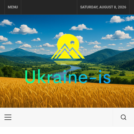
Skip
MENU
SATURDAY, AUGUST 8, 2026
to
content
UKRAINE-IS
ПОДОРОЖI ПО УКРАЇНІ
Primary
Menu