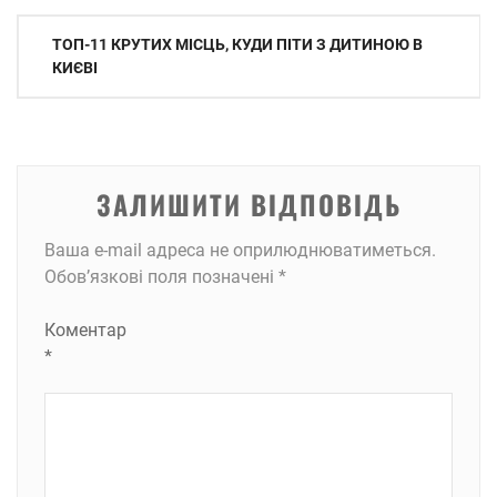
Навігація
ТОП-11 КРУТИХ МІСЦЬ, КУДИ ПІТИ З ДИТИНОЮ В
записів
КИЄВІ
ЗАЛИШИТИ ВІДПОВІДЬ
Ваша e-mail адреса не оприлюднюватиметься.
Обов’язкові поля позначені
*
Коментар
*