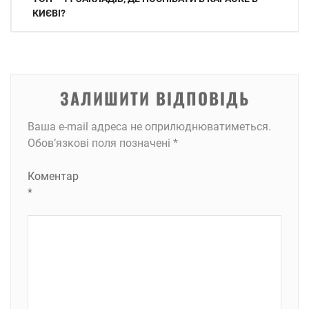
записів
КИЄВІ?
ЗАЛИШИТИ ВІДПОВІДЬ
Ваша e-mail адреса не оприлюднюватиметься.
Обов’язкові поля позначені
*
Коментар
*