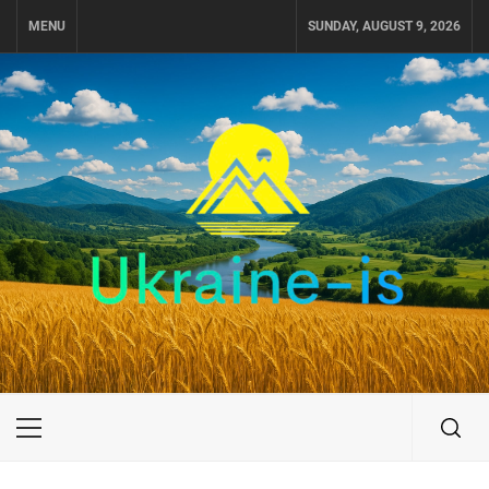
Skip
MENU
SUNDAY, AUGUST 9, 2026
to
content
UKRAINE-IS
ПОДОРОЖI ПО УКРАЇНІ
Primary
Menu