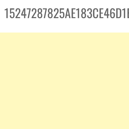
15247287825AE183CE46D1