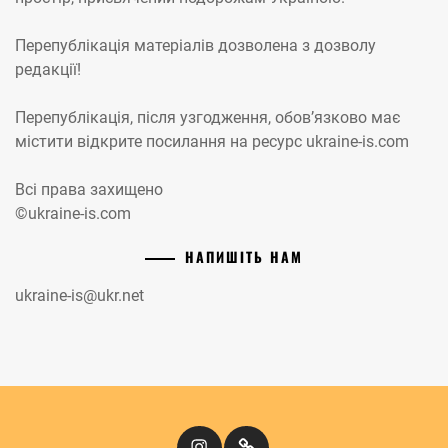
Перепублікація матеріалів дозволена з дозволу
редакції!
Перепублікація, після узгодження, обов’язково має
містити відкрите посилання на ресурс ukraine-is.com
Всі права захищено
©ukraine-is.com
НАПИШІТЬ НАМ
ukraine-is@ukr.net
Instagram
Кіномандри