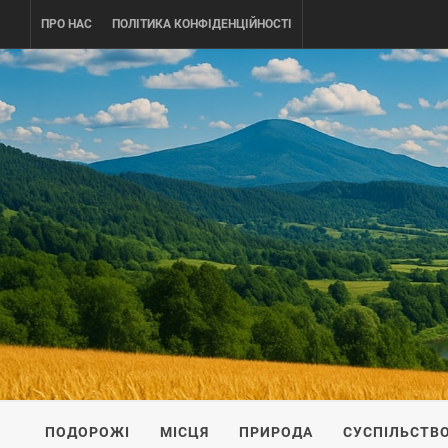
Skip
ПРО НАС
ПОЛІТИКА КОНФІДЕНЦІЙНОСТІ
to
content
UKRAINE-
ПОДОРОЖI ПО УКРАЇНІ
ПОДОРОЖІ
МІСЦЯ
ПРИРОДА
СУСПІЛЬСТВ