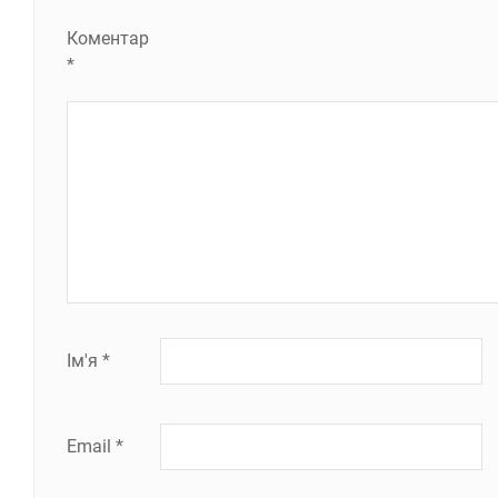
Коментар
*
Ім'я
*
Email
*