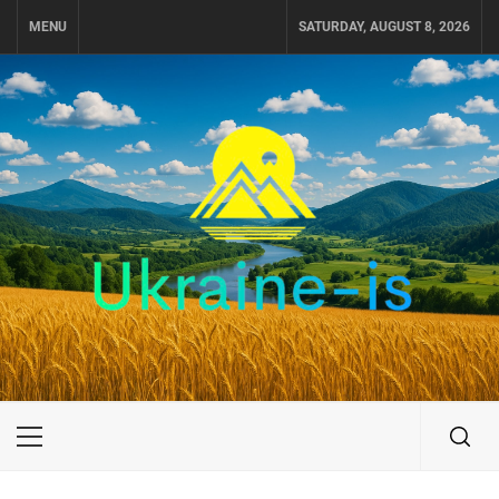
Skip
MENU
SATURDAY, AUGUST 8, 2026
to
content
UKRAINE-IS
ПОДОРОЖI ПО УКРАЇНІ
Primary
Menu