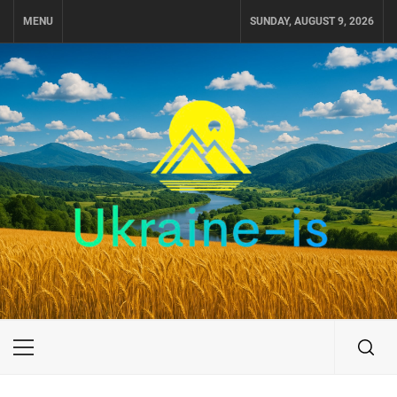
Skip
MENU
SUNDAY, AUGUST 9, 2026
to
content
UKRAINE-IS
ПОДОРОЖI ПО УКРАЇНІ
Primary
Menu