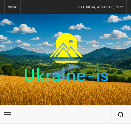
Skip
MENU
SATURDAY, AUGUST 8, 2026
to
content
UKRAINE-IS
ПОДОРОЖI ПО УКРАЇНІ
Primary
Menu