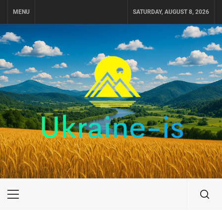
Skip
MENU
SATURDAY, AUGUST 8, 2026
to
content
UKRAINE-IS
ПОДОРОЖI ПО УКРАЇНІ
Primary
Menu