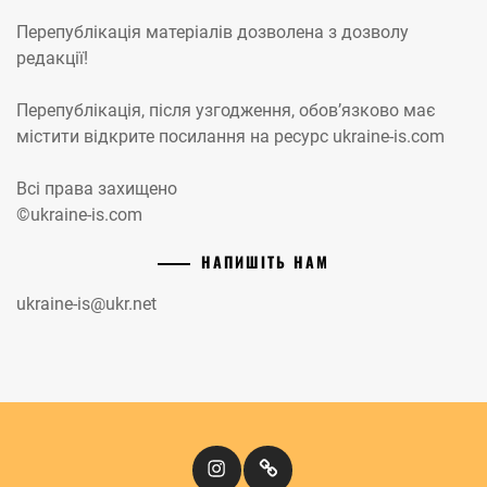
Перепублікація матеріалів дозволена з дозволу
редакції!
Перепублікація, після узгодження, обов’язково має
містити відкрите посилання на ресурс ukraine-is.com
Всі права захищено
©ukraine-is.com
НАПИШІТЬ НАМ
ukraine-is@ukr.net
Instagram
Кіномандри