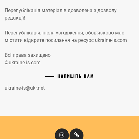
Перепублікація матеріалів дозволена з дозволу
редакції!
Перепублікація, після узгодження, обов’язково має
містити відкрите посилання на ресурс ukraine-is.com
Всі права захищено
©ukraine-is.com
НАПИШІТЬ НАМ
ukraine-is@ukr.net
Instagram
Кіномандри