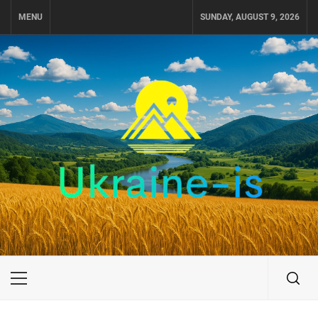
Skip
MENU
SUNDAY, AUGUST 9, 2026
to
content
UKRAINE-IS
ПОДОРОЖI ПО УКРАЇНІ
Primary
Menu