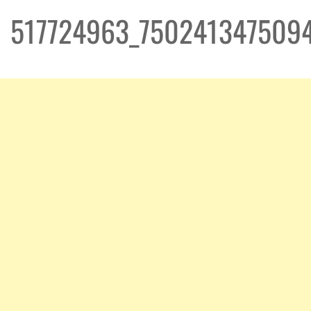
517724963_750241347509