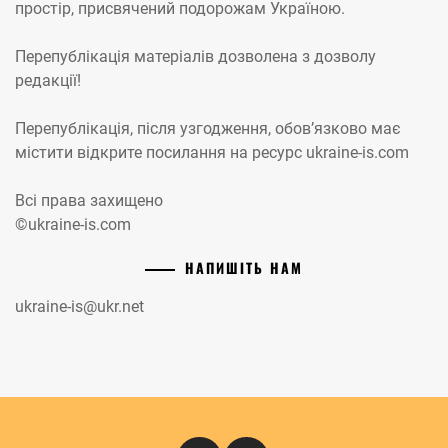
простір, присвячений подорожам Україною.
Перепублікація матеріалів дозволена з дозволу
редакції!
Перепублікація, після узгодження, обов’язково має
містити відкрите посилання на ресурс ukraine-is.com
Всі права захищено
©ukraine-is.com
НАПИШІТЬ НАМ
ukraine-is@ukr.net
Instagram
Кіномандри