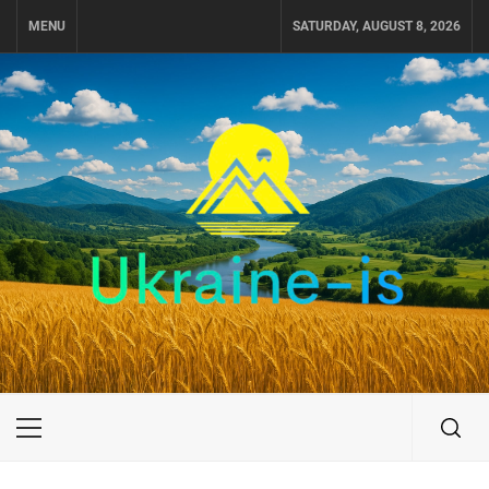
Skip
MENU
SATURDAY, AUGUST 8, 2026
to
content
UKRAINE-IS
ПОДОРОЖI ПО УКРАЇНІ
Primary
Menu