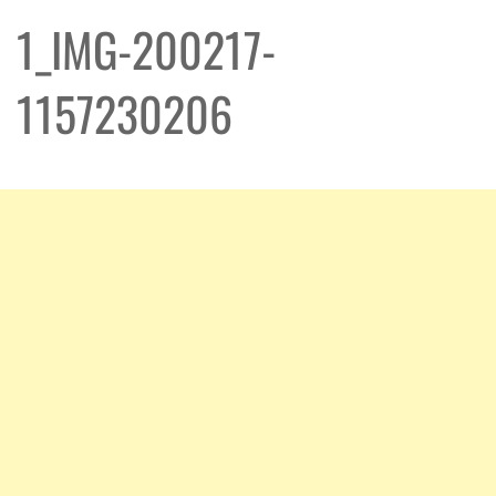
1_IMG-200217-
1157230206