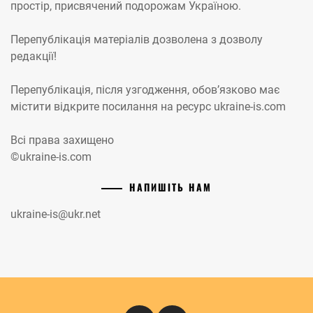
простір, присвячений подорожам Україною.
Перепублікація матеріалів дозволена з дозволу
редакції!
Перепублікація, після узгодження, обов’язково має
містити відкрите посилання на ресурс ukraine-is.com
Всі права захищено
©ukraine-is.com
НАПИШІТЬ НАМ
ukraine-is@ukr.net
Instagram
Кіномандри