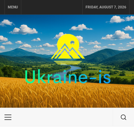
Skip
MENU
FRIDAY, AUGUST 7, 2026
to
content
UKRAINE-IS
ПОДОРОЖI ПО УКРАЇНІ
Primary
Menu