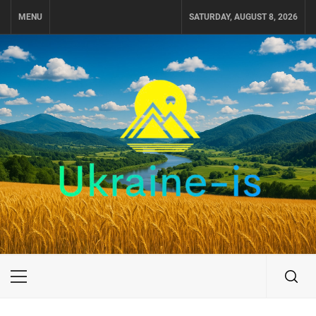
Skip
MENU
SATURDAY, AUGUST 8, 2026
to
content
UKRAINE-IS
ПОДОРОЖI ПО УКРАЇНІ
Primary
Menu