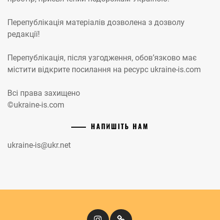
Перепублікація матеріалів дозволена з дозволу
редакції!
Перепублікація, після узгодження, обов’язково має
містити відкрите посилання на ресурс ukraine-is.com
Всі права захищено
©ukraine-is.com
НАПИШІТЬ НАМ
ukraine-is@ukr.net
Instagram
Кіномандри