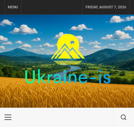
Skip
MENU
FRIDAY, AUGUST 7, 2026
to
content
UKRAINE-IS
ПОДОРОЖI ПО УКРАЇНІ
Primary
Menu