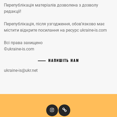
Перепублікація матеріалів дозволена з дозволу
редакції!
Перепублікація, після узгодження, обов’язково має
містити відкрите посилання на ресурс ukraine-is.com
Всі права захищено
©ukraine-is.com
НАПИШІТЬ НАМ
ukraine-is@ukr.net
Instagram
Кіномандри