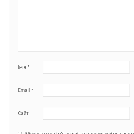
Ім'я
*
Email
*
Сайт
Зберегти моє ім'я, e-mail, та адресу сайту в ць