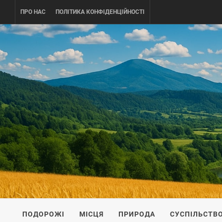
Skip
ПРО НАС
ПОЛІТИКА КОНФІДЕНЦІЙНОСТІ
to
content
UKRAINE-
ПОДОРОЖI ПО УКРАЇНІ
ПОДОРОЖІ
МІСЦЯ
ПРИРОДА
СУСПІЛЬСТВ