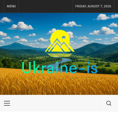
Skip
MENU
FRIDAY, AUGUST 7, 2026
to
content
UKRAINE-IS
ПОДОРОЖI ПО УКРАЇНІ
Primary
Menu