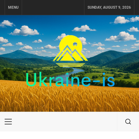
Skip
MENU
SUNDAY, AUGUST 9, 2026
to
content
UKRAINE-IS
ПОДОРОЖI ПО УКРАЇНІ
Primary
Menu