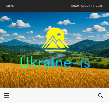
Skip
MENU
FRIDAY, AUGUST 7, 2026
to
content
UKRAINE-IS
ПОДОРОЖI ПО УКРАЇНІ
Primary
Menu