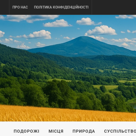
Skip
ПРО НАС
ПОЛІТИКА КОНФІДЕНЦІЙНОСТІ
to
content
UKRAINE-
ПОДОРОЖI ПО УКРАЇНІ
ПОДОРОЖІ
МІСЦЯ
ПРИРОДА
СУСПІЛЬСТВ