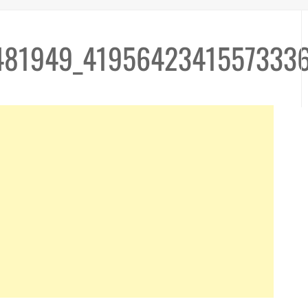
81949_4195642341557333