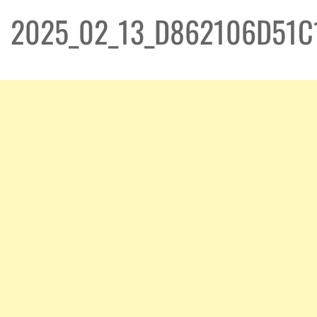
2025_02_13_D862106D51C