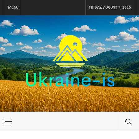
Skip
MENU
FRIDAY, AUGUST 7, 2026
to
content
UKRAINE-IS
ПОДОРОЖI ПО УКРАЇНІ
Primary
Menu