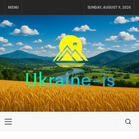
Skip
MENU
SUNDAY, AUGUST 9, 2026
to
content
UKRAINE-IS
ПОДОРОЖI ПО УКРАЇНІ
Primary
Menu