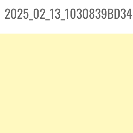
2025_02_13_1030839BD34