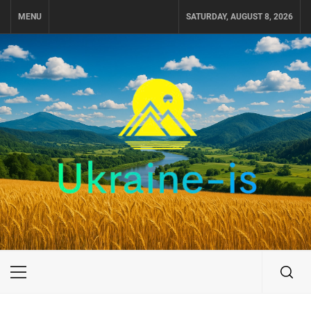
Skip
MENU
SATURDAY, AUGUST 8, 2026
to
content
UKRAINE-IS
ПОДОРОЖI ПО УКРАЇНІ
Primary
Menu