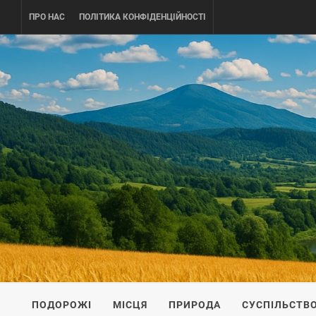
Skip
ПРО НАС
ПОЛІТИКА КОНФІДЕНЦІЙНОСТІ
to
content
UKRAINE-
ПОДОРОЖI ПО УКРАЇНІ
ПОДОРОЖІ
МІСЦЯ
ПРИРОДА
СУСПІЛЬСТВ