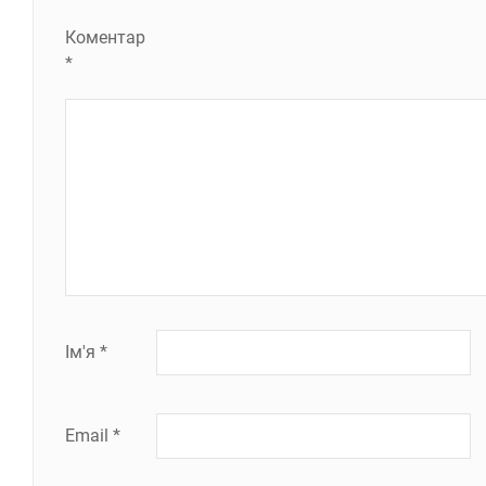
Коментар
*
Ім'я
*
Email
*