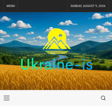
Skip
MENU
SUNDAY, AUGUST 9, 2026
to
content
UKRAINE-IS
ПОДОРОЖI ПО УКРАЇНІ
Primary
Menu