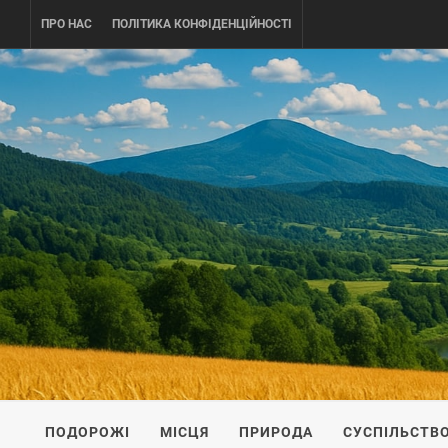
Skip
ПРО НАС
ПОЛІТИКА КОНФІДЕНЦІЙНОСТІ
to
content
UKRAINE-
ПОДОРОЖI ПО УКРАЇНІ
ПОДОРОЖІ
МІСЦЯ
ПРИРОДА
СУСПІЛЬСТВ