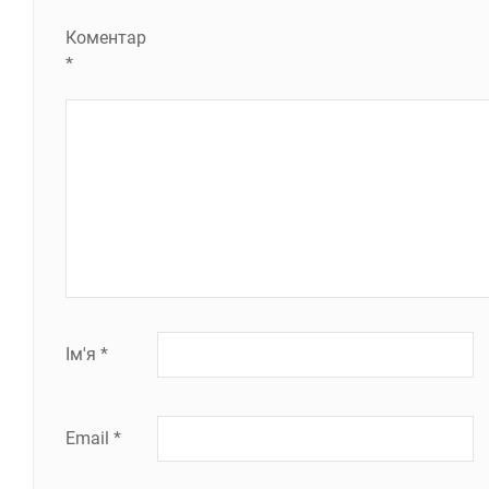
Коментар
*
Ім'я
*
Email
*