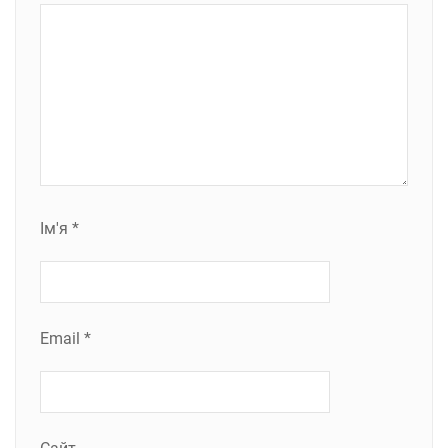
Ім'я
*
Email
*