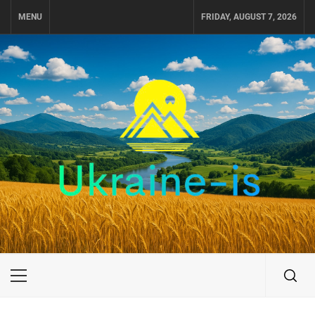
Skip
MENU
FRIDAY, AUGUST 7, 2026
to
content
UKRAINE-IS
ПОДОРОЖI ПО УКРАЇНІ
Primary
Menu