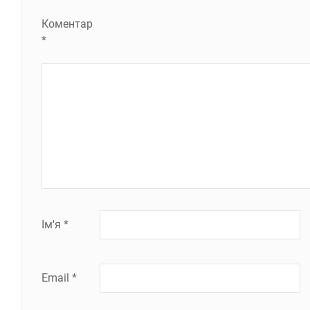
Коментар
*
Ім'я
*
Email
*