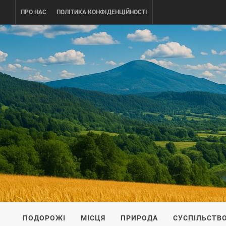
Skip
ПРО НАС
ПОЛІТИКА КОНФІДЕНЦІЙНОСТІ
to
content
UKRAINE-
ПОДОРОЖI ПО УКРАЇНІ
ПОДОРОЖІ
МІСЦЯ
ПРИРОДА
СУСПІЛЬСТВ