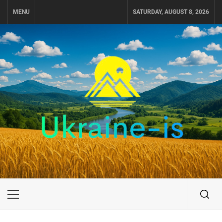
Skip
MENU
SATURDAY, AUGUST 8, 2026
to
content
UKRAINE-IS
ПОДОРОЖI ПО УКРАЇНІ
Primary
Menu