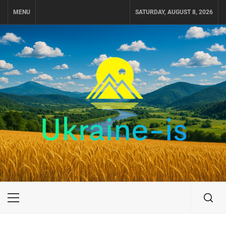
Skip
MENU
SATURDAY, AUGUST 8, 2026
to
content
UKRAINE-IS
ПОДОРОЖI ПО УКРАЇНІ
Primary
Menu