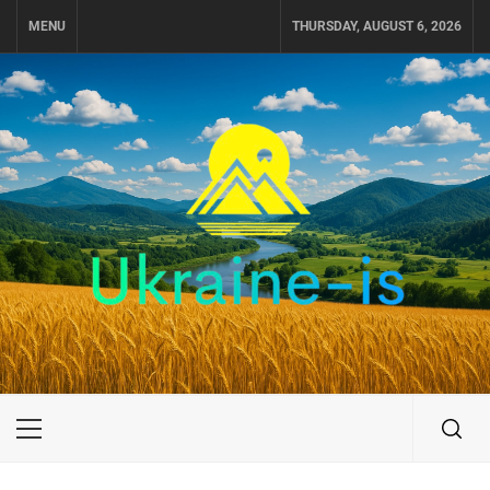
Skip
MENU
THURSDAY, AUGUST 6, 2026
to
content
UKRAINE-IS
ПОДОРОЖI ПО УКРАЇНІ
Primary
Menu