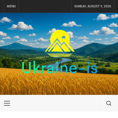
Skip
MENU
SUNDAY, AUGUST 9, 2026
to
content
UKRAINE-IS
ПОДОРОЖI ПО УКРАЇНІ
Primary
Menu