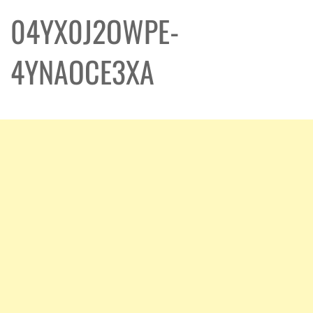
04YX0J2OWPE-
4YNAOCE3XA