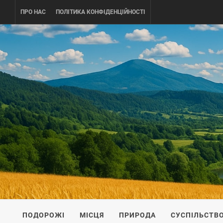
Skip
ПРО НАС
ПОЛІТИКА КОНФІДЕНЦІЙНОСТІ
to
content
UKRAINE-
ПОДОРОЖI ПО УКРАЇНІ
ПОДОРОЖІ
МІСЦЯ
ПРИРОДА
СУСПІЛЬСТВ