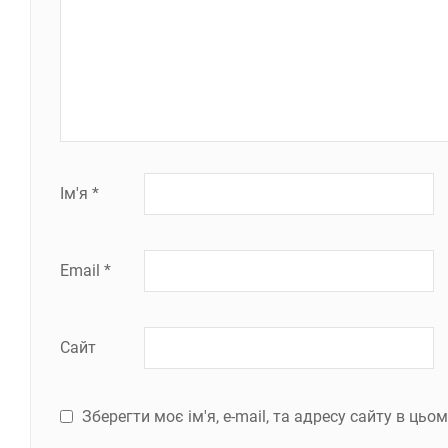
Ім'я
*
Email
*
Сайт
Зберегти моє ім'я, e-mail, та адресу сайту в ць