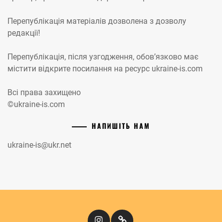
Перепублікація матеріалів дозволена з дозволу
редакції!
Перепублікація, після узгодження, обов’язково має
містити відкрите посилання на ресурс ukraine-is.com
Всі права захищено
©ukraine-is.com
НАПИШІТЬ НАМ
ukraine-is@ukr.net
Instagram
Кіномандри