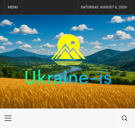
Skip
MENU
SATURDAY, AUGUST 8, 2026
to
content
UKRAINE-IS
ПОДОРОЖI ПО УКРАЇНІ
Primary
Menu