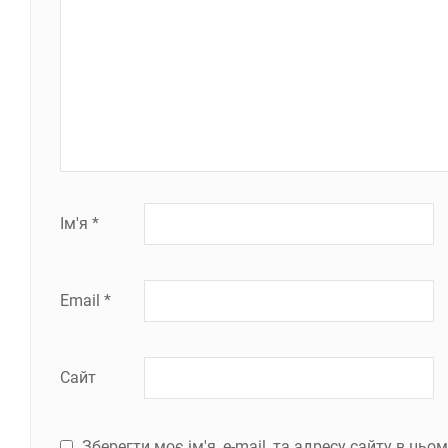
Ім'я
*
Email
*
Сайт
Зберегти моє ім'я, e-mail, та адресу сайту в ць