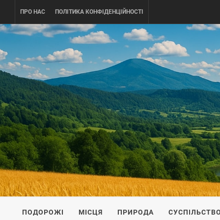
Skip
ПРО НАС
ПОЛІТИКА КОНФІДЕНЦІЙНОСТІ
to
content
UKRAINE-
ПОДОРОЖI ПО УКРАЇНІ
ПОДОРОЖІ
МІСЦЯ
ПРИРОДА
СУСПІЛЬСТВ