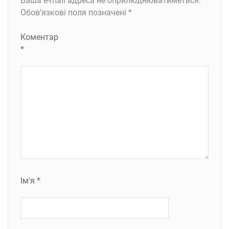
Ваша e-mail адреса не оприлюднюватиметься.
Обов’язкові поля позначені
*
Коментар
*
Ім'я
*