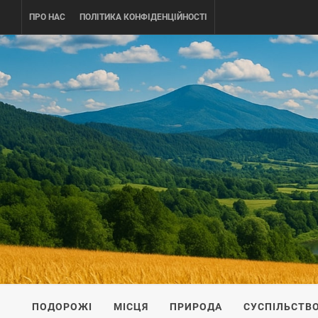
Skip
ПРО НАС
ПОЛІТИКА КОНФІДЕНЦІЙНОСТІ
to
content
UKRAINE-
ПОДОРОЖI ПО УКРАЇНІ
ПОДОРОЖІ
МІСЦЯ
ПРИРОДА
СУСПІЛЬСТВ