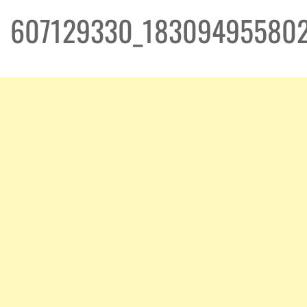
607129330_183094955802