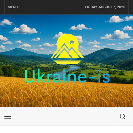
Skip
MENU
FRIDAY, AUGUST 7, 2026
to
content
UKRAINE-IS
ПОДОРОЖI ПО УКРАЇНІ
Primary
Menu