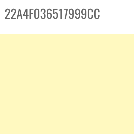
22A4F036517999CC