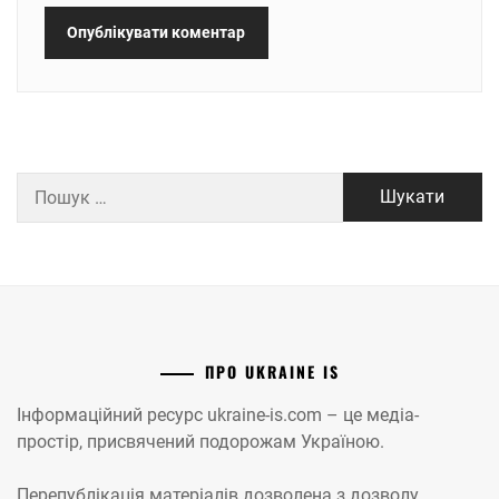
Пошук:
ПРО UKRAINE IS
Інформаційний ресурс ukraine-is.com – це медіа-
простір, присвячений подорожам Україною.
Перепублікація матеріалів дозволена з дозволу