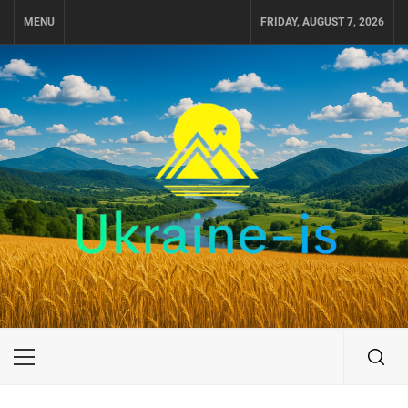
Skip
MENU
FRIDAY, AUGUST 7, 2026
to
content
UKRAINE-IS
ПОДОРОЖI ПО УКРАЇНІ
Primary
Menu