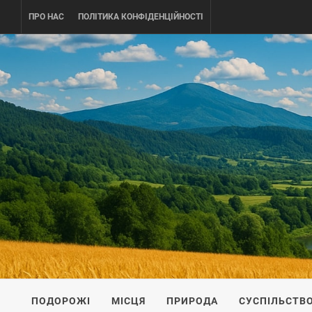
Skip
ПРО НАС
ПОЛІТИКА КОНФІДЕНЦІЙНОСТІ
to
content
UKRAINE-
ПОДОРОЖI ПО УКРАЇНІ
ПОДОРОЖІ
МІСЦЯ
ПРИРОДА
СУСПІЛЬСТВ