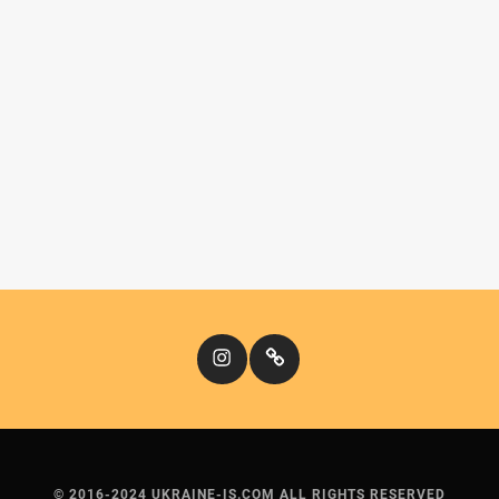
Instagram
Кіномандри
© 2016-2024 UKRAINE-IS.COM ALL RIGHTS RESERVED