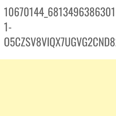
10670144_6813496386301
1-
O5CZSV8VIQX7UGVG2CND8