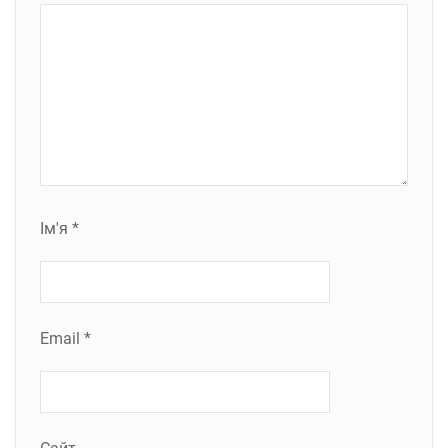
Ім'я
*
Email
*