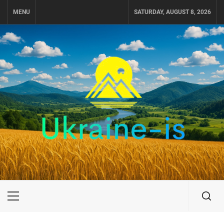
Skip
MENU
SATURDAY, AUGUST 8, 2026
to
content
UKRAINE-IS
ПОДОРОЖI ПО УКРАЇНІ
Primary
Menu