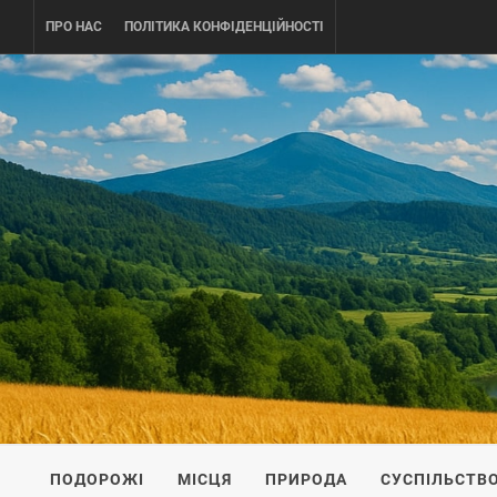
Skip
ПРО НАС
ПОЛІТИКА КОНФІДЕНЦІЙНОСТІ
to
content
UKRAINE-
ПОДОРОЖI ПО УКРАЇНІ
ПОДОРОЖІ
МІСЦЯ
ПРИРОДА
СУСПІЛЬСТВ