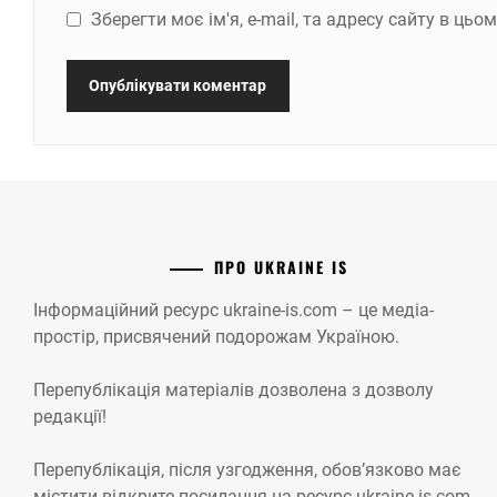
Зберегти моє ім'я, e-mail, та адресу сайту в ць
ПРО UKRAINE IS
Інформаційний ресурс ukraine-is.com – це медіа-
простір, присвячений подорожам Україною.
Перепублікація матеріалів дозволена з дозволу
редакції!
Перепублікація, після узгодження, обов’язково має
містити відкрите посилання на ресурс ukraine-is.com