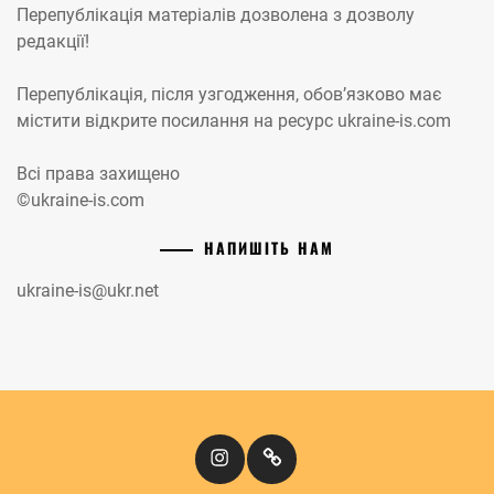
Перепублікація матеріалів дозволена з дозволу
редакції!
Перепублікація, після узгодження, обов’язково має
містити відкрите посилання на ресурс ukraine-is.com
Всі права захищено
©ukraine-is.com
НАПИШІТЬ НАМ
ukraine-is@ukr.net
Instagram
Кіномандри