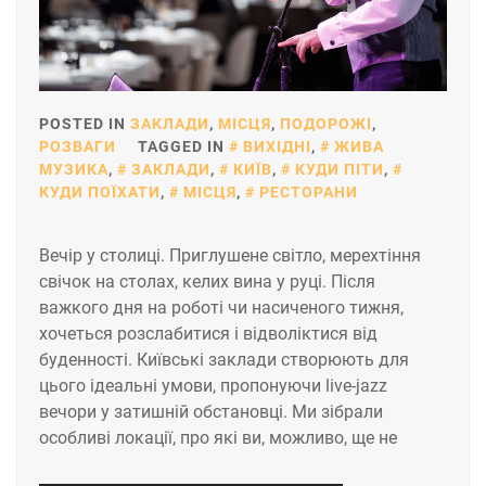
POSTED IN
ЗАКЛАДИ
,
МІСЦЯ
,
ПОДОРОЖІ
,
РОЗВАГИ
TAGGED IN
ВИХІДНІ
,
ЖИВА
МУЗИКА
,
ЗАКЛАДИ
,
КИЇВ
,
КУДИ ПІТИ
,
КУДИ ПОЇХАТИ
,
МІСЦЯ
,
РЕСТОРАНИ
Вечір у столиці. Приглушене світло, мерехтіння
свічок на столах, келих вина у руці. Після
важкого дня на роботі чи насиченого тижня,
хочеться розслабитися і відволіктися від
буденності. Київські заклади створюють для
цього ідеальні умови, пропонуючи live-jazz
вечори у затишній обстановці. Ми зібрали
особливі локації, про які ви, можливо, ще не