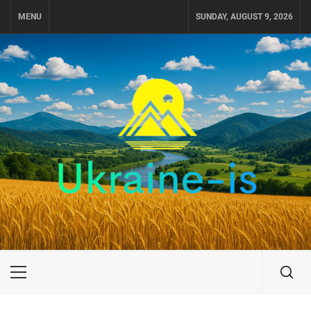
Skip
MENU
SUNDAY, AUGUST 9, 2026
to
content
UKRAINE-IS
ПОДОРОЖI ПО УКРАЇНІ
Primary
Menu