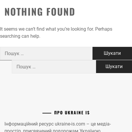
NOTHING FOUND
It seems we can’t find what you’re looking for. Perhaps
searching can help.
Пошук:
Пошук:
ПРО UKRAINE IS
Інформаційний ресурс ukraine-is.com – це медіа-
простір, присвячений подорожам Україною.