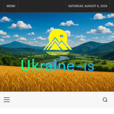
Skip
MENU
SATURDAY, AUGUST 8, 2026
to
content
UKRAINE-IS
ПОДОРОЖI ПО УКРАЇНІ
Primary
Menu