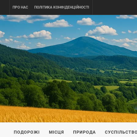
Skip
ПРО НАС
ПОЛІТИКА КОНФІДЕНЦІЙНОСТІ
to
content
UKRAINE-
ПОДОРОЖI ПО УКРАЇНІ
ПОДОРОЖІ
МІСЦЯ
ПРИРОДА
СУСПІЛЬСТВ