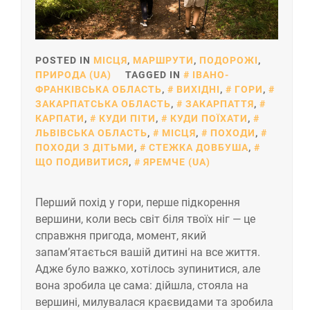
POSTED IN
МІСЦЯ
,
МАРШРУТИ
,
ПОДОРОЖІ
,
ПРИРОДА (UA)
TAGGED IN
ІВАНО-
ФРАНКІВСЬКА ОБЛАСТЬ
,
ВИХІДНІ
,
ГОРИ
,
ЗАКАРПАТСЬКА ОБЛАСТЬ
,
ЗАКАРПАТТЯ
,
КАРПАТИ
,
КУДИ ПІТИ
,
КУДИ ПОЇХАТИ
,
ЛЬВІВСЬКА ОБЛАСТЬ
,
МІСЦЯ
,
ПОХОДИ
,
ПОХОДИ З ДІТЬМИ
,
СТЕЖКА ДОВБУША
,
ЩО ПОДИВИТИСЯ
,
ЯРЕМЧЕ (UA)
Перший похід у гори, перше підкорення
вершини, коли весь світ біля твоїх ніг — це
справжня пригода, момент, який
запам’ятається вашій дитині на все життя.
Адже було важко, хотілось зупинитися, але
вона зробила це сама: дійшла, стояла на
вершині, милувалася краєвидами та зробила