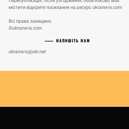
Перепублікація, після узгодження, обов’язково має
містити відкрите посилання на ресурс ukraine-is.com
Всі права захищено
©ukraine-is.com
НАПИШІТЬ НАМ
ukraine-is@ukr.net