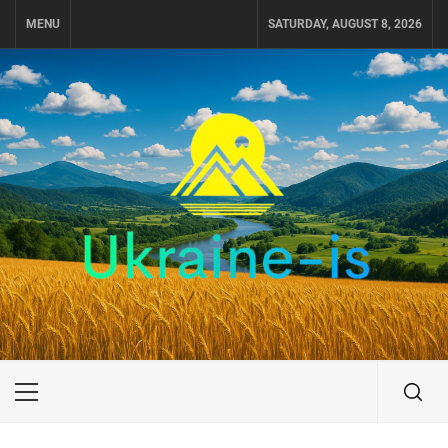
Skip
MENU
SATURDAY, AUGUST 8, 2026
to
content
UKRAINE-IS
ПОДОРОЖI ПО УКРАЇНІ
Primary
Menu