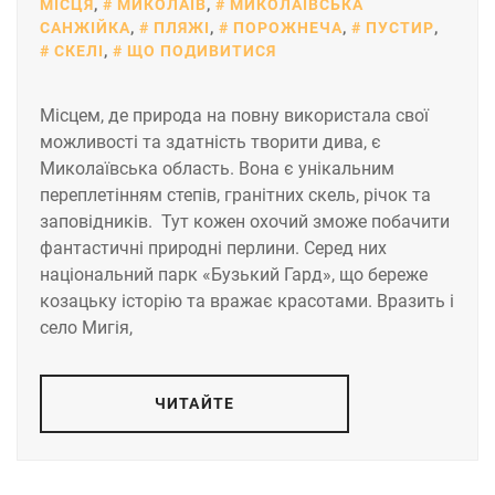
МІСЦЯ
,
МИКОЛАЇВ
,
МИКОЛАЇВСЬКА
САНЖІЙКА
,
ПЛЯЖІ
,
ПОРОЖНЕЧА
,
ПУСТИР
,
СКЕЛІ
,
ЩО ПОДИВИТИСЯ
Місцем, де природа на повну використала свої
можливості та здатність творити дива, є
Миколаївська область. Вона є унікальним
переплетінням степів, гранітних скель, річок та
заповідників. Тут кожен охочий зможе побачити
фантастичні природні перлини. Серед них
національний парк «Бузький Гард», що береже
козацьку історію та вражає красотами. Вразить і
село Мигія,
ЧИТАЙТЕ