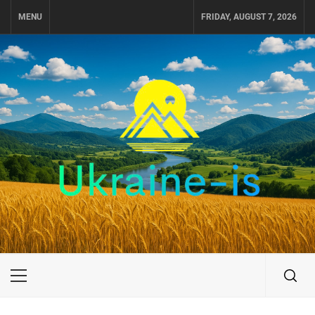
Skip
MENU
FRIDAY, AUGUST 7, 2026
to
content
UKRAINE-IS
ПОДОРОЖI ПО УКРАЇНІ
Primary
Menu