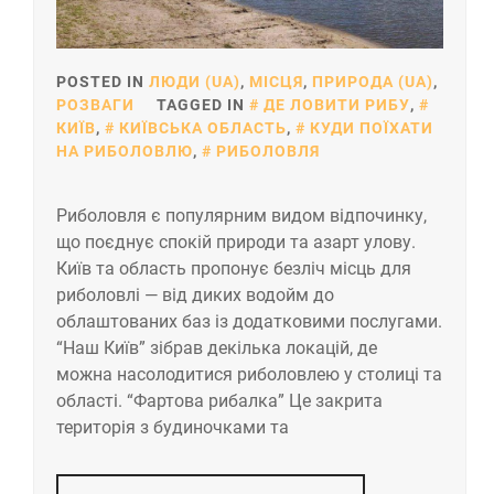
POSTED IN
ЛЮДИ (UA)
,
МІСЦЯ
,
ПРИРОДА (UA)
,
РОЗВАГИ
TAGGED IN
ДЕ ЛОВИТИ РИБУ
,
КИЇВ
,
КИЇВСЬКА ОБЛАСТЬ
,
КУДИ ПОЇХАТИ
НА РИБОЛОВЛЮ
,
РИБОЛОВЛЯ
Риболовля є популярним видом відпочинку,
що поєднує спокій природи та азарт улову.
Київ та область пропонує безліч місць для
риболовлі — від диких водойм до
облаштованих баз із додатковими послугами.
“Наш Київ” зібрав декілька локацій, де
можна насолодитися риболовлею у столиці та
області. “Фартова рибалка” Це закрита
територія з будиночками та