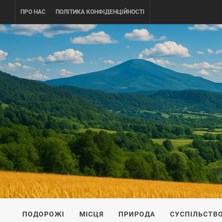
Skip
ПРО НАС
ПОЛІТИКА КОНФІДЕНЦІЙНОСТІ
to
content
UKRAINE-
ПОДОРОЖI ПО УКРАЇНІ
ПОДОРОЖІ
МІСЦЯ
ПРИРОДА
СУСПІЛЬСТВ