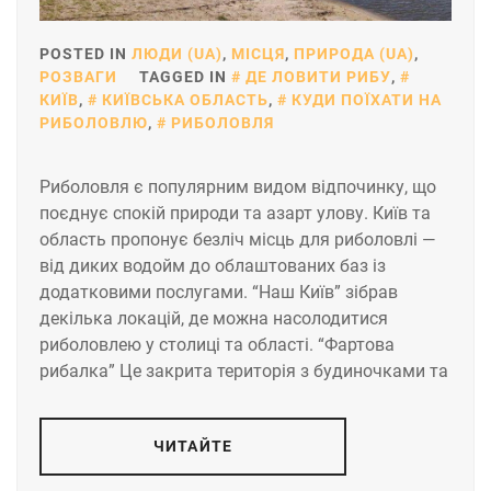
POSTED IN
ЛЮДИ (UA)
,
МІСЦЯ
,
ПРИРОДА (UA)
,
РОЗВАГИ
TAGGED IN
ДЕ ЛОВИТИ РИБУ
,
КИЇВ
,
КИЇВСЬКА ОБЛАСТЬ
,
КУДИ ПОЇХАТИ НА
РИБОЛОВЛЮ
,
РИБОЛОВЛЯ
Риболовля є популярним видом відпочинку, що
поєднує спокій природи та азарт улову. Київ та
область пропонує безліч місць для риболовлі —
від диких водойм до облаштованих баз із
додатковими послугами. “Наш Київ” зібрав
декілька локацій, де можна насолодитися
риболовлею у столиці та області. “Фартова
рибалка” Це закрита територія з будиночками та
ЧИТАЙТЕ