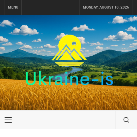
Skip
MENU
MONDAY, AUGUST 10, 2026
to
content
UKRAINE-IS
ПОДОРОЖI ПО УКРАЇНІ
Primary
Menu