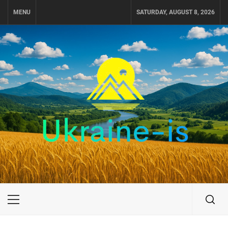
Skip
MENU
SATURDAY, AUGUST 8, 2026
to
content
UKRAINE-IS
ПОДОРОЖI ПО УКРАЇНІ
Primary
Menu