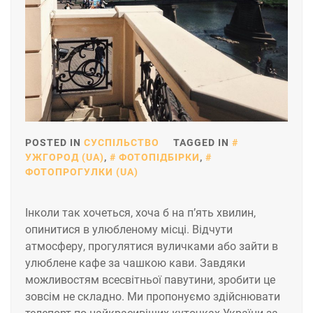
POSTED IN
СУСПІЛЬСТВО
TAGGED IN
УЖГОРОД (UA)
,
ФОТОПІДБІРКИ
,
ФОТОПРОГУЛКИ (UA)
Інколи так хочеться, хоча б на п’ять хвилин,
опинитися в улюбленому місці. Відчути
атмосферу, прогулятися вуличками або зайти в
улюблене кафе за чашкою кави. Завдяки
можливостям всесвітньої павутини, зробити це
зовсім не складно. Ми пропонуємо здійснювати