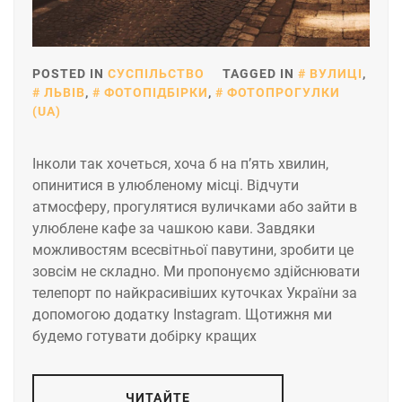
POSTED IN
СУСПІЛЬСТВО
TAGGED IN
ВУЛИЦІ
,
ЛЬВІВ
,
ФОТОПІДБІРКИ
,
ФОТОПРОГУЛКИ
(UA)
Інколи так хочеться, хоча б на п’ять хвилин,
опинитися в улюбленому місці. Відчути
атмосферу, прогулятися вуличками або зайти в
улюблене кафе за чашкою кави. Завдяки
можливостям всесвітньої павутини, зробити це
зовсім не складно. Ми пропонуємо здійснювати
телепорт по найкрасивіших куточках України за
допомогою додатку Instagram. Щотижня ми
будемо готувати добірку кращих
ЧИТАЙТЕ