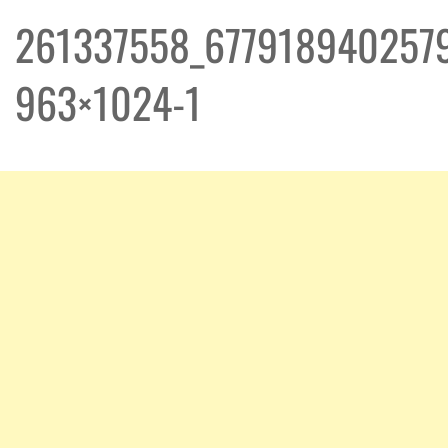
261337558_677918940257
963×1024-1