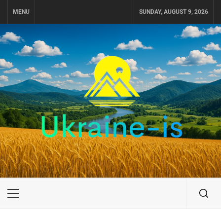
Skip
MENU
SUNDAY, AUGUST 9, 2026
to
content
UKRAINE-IS
ПОДОРОЖI ПО УКРАЇНІ
Primary
Menu