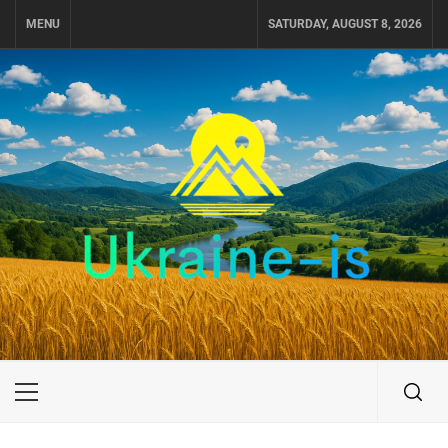
Skip
MENU
SATURDAY, AUGUST 8, 2026
to
content
UKRAINE-IS
ПОДОРОЖI ПО УКРАЇНІ
Primary
Menu