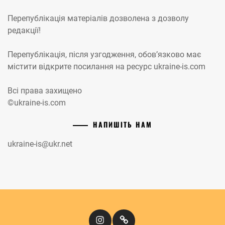
Перепублікація матеріалів дозволена з дозволу
редакції!
Перепублікація, після узгодження, обов’язково має
містити відкрите посилання на ресурс ukraine-is.com
Всі права захищено
©ukraine-is.com
НАПИШІТЬ НАМ
ukraine-is@ukr.net
Instagram
Кіномандри