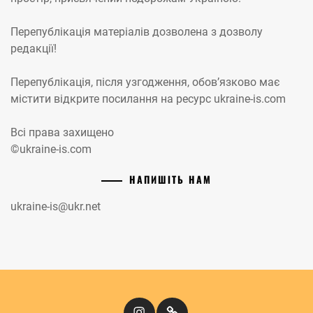
Перепублікація матеріалів дозволена з дозволу
редакції!
Перепублікація, після узгодження, обов’язково має
містити відкрите посилання на ресурс ukraine-is.com
Всі права захищено
©ukraine-is.com
НАПИШІТЬ НАМ
ukraine-is@ukr.net
Instagram
Кіномандри