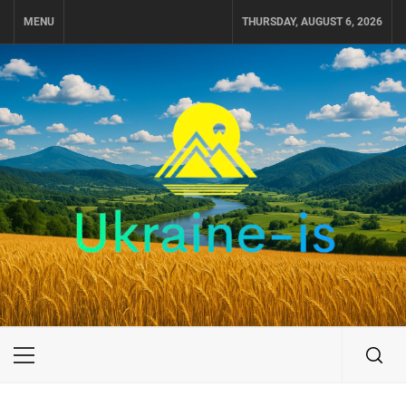
Skip
MENU
THURSDAY, AUGUST 6, 2026
to
content
UKRAINE-IS
ПОДОРОЖI ПО УКРАЇНІ
Primary
Menu